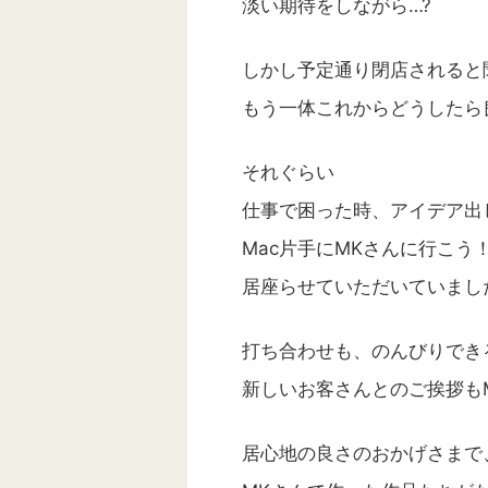
淡い期待をしながら…?
しかし予定通り閉店されると
もう一体これからどうしたら
それぐらい
仕事で困った時、アイデア出
木津川市周辺
育児・日常メモ
たまにお役立ちと考察メモ
おすすめ✨
Mac片手にMKさんに行こう
デザインや物書きのこと
居座らせていただいていまし
打ち合わせも、のんびりでき
新しいお客さんとのご挨拶も
居心地の良さのおかげさまで
&全国のママ向け：災害から
アメブロからワードプレス