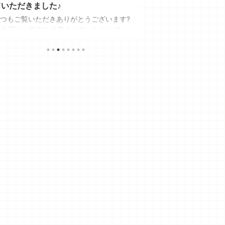
ていただきました♪
木津)"さんに行っ
つもご覧いただきありがとうございます?
こんにちは！ いつも
 今回は、昨年お仕事させていただいてい
うございますー☺️ 今
 デザインをご紹介させていただきたいと
ル・プラザ木津の1階に
います！ とっても面白いレッスンをされ
です✨ ichi standa
いる プロスランゲージセンター認定校 音
ガーデンモール木津川の
動きで正しい発音で学べる プロスフォニ
の次のお店としてOpen
クス学習法 子ども英語教室 RainbowKids
さんのお野菜とおばん
んのロゴデザインさせていただきました?
の軸はずっと引き継い
当は、もう少し早い段階で ご紹介しよう
します！ じつは202
思っていたんですが? というのも、 英語
邪魔していたのに、 
室のレッスンがとても気になって…? (ペッ
ままで、 気づけば2024
ーに通っていながら) 体験レッスン参加 ...
積み重なって写真が ...