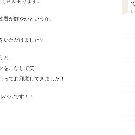
たくさんあります。
て３ヶ月が経ちました！レポ٩( ᐛ )و
「サイト移転代行」でお引越ししまし
た！
だき本当にあ
いつもご覧いただきありがとうございます！
い
からお引越し
先日、今後を見据えてサーバー＆WordPress
✨
性質が鮮やかというか、
た✨ お引越
の引っ越しを完了しました✨ しかし当てに
た
するからには
していたWordPress簡単移行でエラーが頻発
思
…！? と、
してしまい? 「WordPress移転代行」サービ
て
をいただけました✨
過去のオスス
スを利用することになるという ここまでに
と
はどうすれば
至った経緯とエラー回避 無事移転代行を完
ッ
クセス解析と
了させるまでの備忘録を残しておきます！
さ
うと、
近はありがた
まとめてたら濃厚記事になってしまいました
本
クをこなして笑
依頼も増えてい
概要としてはこのページに サーバー契約か
と
ブログを細かく
らWordPress移転完了まで を書きまして、
教
行ってお邪魔してきました！
サイトを作る
ボリュームが多く ...
ピ
ルバムです！！