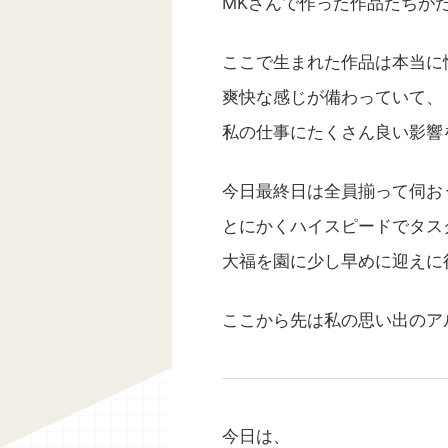
MKさんで作った作品たちが
守れるママに！防災ママフェ
 レポ★
覧いただきありがとうございます✨
こんにちは！ いつもご覧いた
日七夕の日、朝から 加茂文化セン
りがとうございます? アメブロ
ここで生まれた作品は本当に
された 木津川市主催 防災ママフ
してようやく３ヶ月が経ちまし
爽快な感じが備わっていて、
午後からは給食について語り合う
しして、 自腹でブログを運営
liさん主催 トコトコマルシェに行ってき
アメブロを超えなければならない
私の仕事にたくさん良い影響
 今まで七夕って特に何もせず過ご
この記事を書く日を想定して、
けど、30年以上生きてきて一番教
メ記事をより埋もれないために
日になりました🙏 正直、衝撃的
いいのかなぁと、改良してはア
今日最終日は全員揃って伺お
かりで頭破裂しそう。 忘れないう
にらめっこしてきました?笑 最
とにかくハイスピードでタス
ポ書いていきたいと思います！ 震
いことにWebサイト制作のご
のみご覧いただく際は、 ２ページ
ます！✨ ということで? この
大福を園に少し早めに迎えに
川市で起こる震災について」 ３ペ
分析しながら、 より効果的な
ための導線等を研 ...
ここから先は私の思い出のア
今日は、