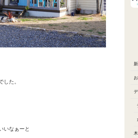
新
お
でした。
デ
いいなぁーと
木