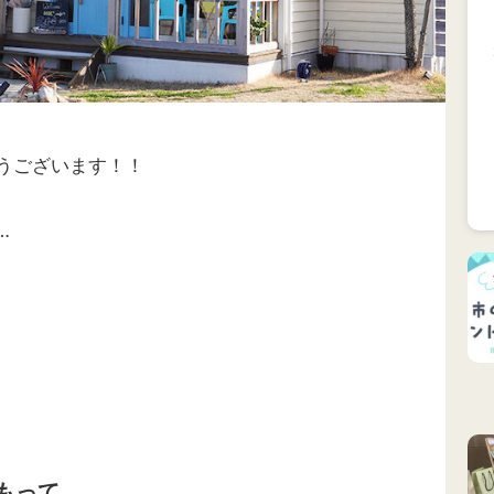
うございます！！
…
もって