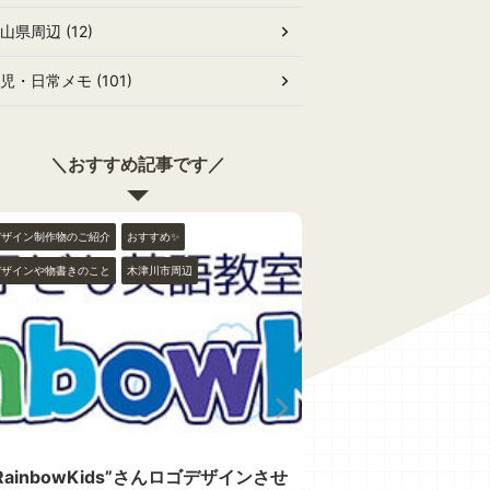
山県周辺 (12)
児・日常メモ (101)
＼おすすめ記事です／
デザイン制作物のご紹介
おすすめ✨
おすすめ✨
木津川市周辺
デザインや物書きのこと
木津川市周辺
RainbowKids”さんロゴデザインさせ
木津相楽台 "雨のちハル (アル・プラザ