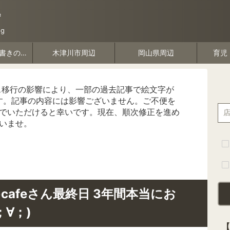
*
g
デザインや物書きのこと
木津川市周辺
岡山県周辺
育児
ス移行の影響により、一部の過去記事で絵文字が
す。記事の内容には影響ございません。ご不便を
でいただけると幸いです。現在、順次修正を進め
いませ。
cafeさん最終日 3年間本当にお
∀；)
【