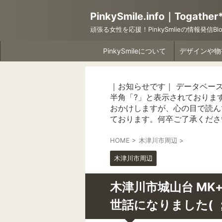
PinkySmile.info｜Togather
頑張る女性を応援！PinkySmlieの情報発信Blo
PinkySmileについて
｜お知らせです｜ データベー
半角「?」と表示されておりま
おかけしますが、心の目で読ん
ております。何卒ご了承くださ
HOME
>
木津川市周辺
>
木津川市周辺
木津川市城山台 MK+
世話になりました( ；