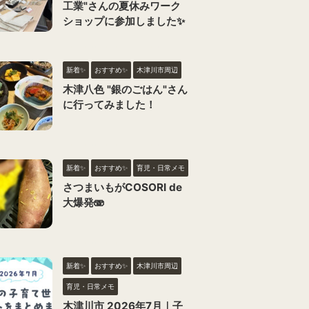
工業"さんの夏休みワーク
ショップに参加しました✨
新着✨
おすすめ✨
木津川市周辺
木津八色 "銀のごはん"さん
に行ってみました！
新着✨
おすすめ✨
育児・日常メモ
さつまいもがCOSORI de
大爆発🫨
新着✨
おすすめ✨
木津川市周辺
育児・日常メモ
木津川市 2026年7月｜子