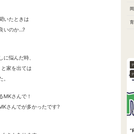
岡
聞いたときは
育
良いのか…?
しに悩んだ時、
おすすめ✨
たまにお役立ちと考察メモ
！と家を出ては
デザインや物書きのこと
た。
るMKさんで！
MKさんでが多かったです?
、
に引っ越し
エラー頻発?のためエックスサーバー
”