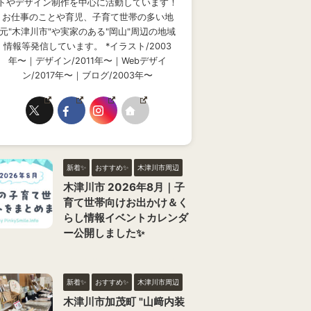
トやデザイン制作を中心に活動しています！
お仕事のことや育児、子育て世帯の多い地
元"木津川市"や実家のある"岡山"周辺の地域
情報等発信しています。 *イラスト/2003
年〜｜デザイン/2011年〜｜Webデザイ
ン/2017年〜｜ブログ/2003年〜
新着✨
おすすめ✨
木津川市周辺
木津川市 2026年8月｜子
育て世帯向けお出かけ＆く
らし情報イベントカレンダ
ー公開しました✨
新着✨
おすすめ✨
木津川市周辺
木津川市加茂町 "山﨑内装