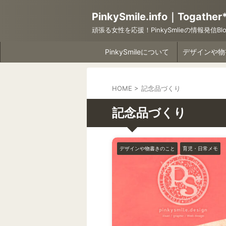
PinkySmile.info｜Togather
頑張る女性を応援！PinkySmlieの情報発信Blo
PinkySmileについて
HOME
>
記念品づくり
記念品づくり
デザインや物書きのこと
育児・日常メモ