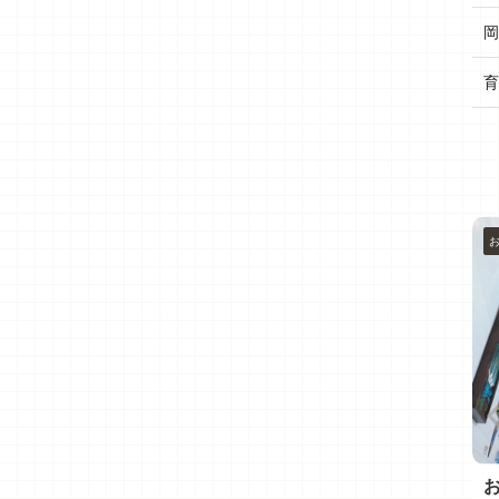
岡
育
おすすめ✨
木津川市周辺
育児・日常メモ
Oさん ジャ
大福娘もついに七五三、率川神社さん