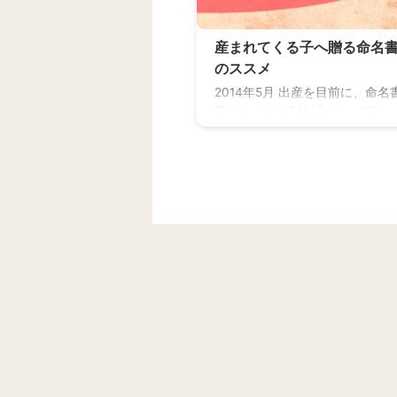
産まれてくる子へ贈る命名
のススメ
2014年5月 出産を目前に、命名
作りしました? 地域によっては、
に書いてもらったり、 おじいち
書いてもらったり、 名付け親の
いてもらうなど 様々に所以や方
るようですね✨ 私も産前に色々
て、 命名書に使える用紙を検索
もしましたが… うーん… なんだ
くりせず(笑) なので規定にとら
ず、 私らしく手作りすることに?
は産まれて初めて贈る我が子へ
ゼントなので、 命名書も思い入
るものが良いと思ったのです。
品がこちら✨ ※名前は仮 ...