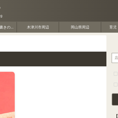
*
g
デザインや物書きのこと
木津川市周辺
岡山県周辺
育児
【