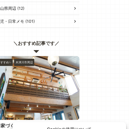
山県周辺 (12)
児・日常メモ (101)
＼おすすめ記事です／
おすすめ✨
木津川市周辺
おすすめ✨
木津川市周辺
お家づくりやお困りごとなら✨ 木津川
木津川市城山台 ハ