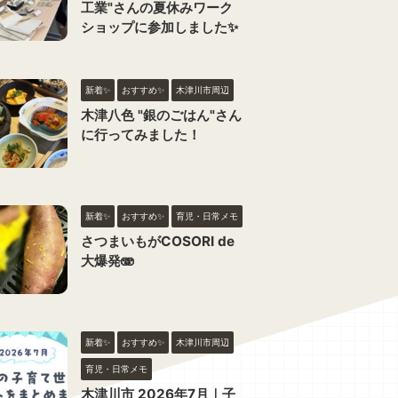
工業"さんの夏休みワーク
ショップに参加しました✨
新着✨
おすすめ✨
木津川市周辺
木津八色 "銀のごはん"さん
に行ってみました！
新着✨
おすすめ✨
育児・日常メモ
さつまいもがCOSORI de
大爆発🫨
新着✨
おすすめ✨
木津川市周辺
育児・日常メモ
木津川市 2026年7月｜子