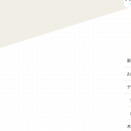
新
お
デ
木