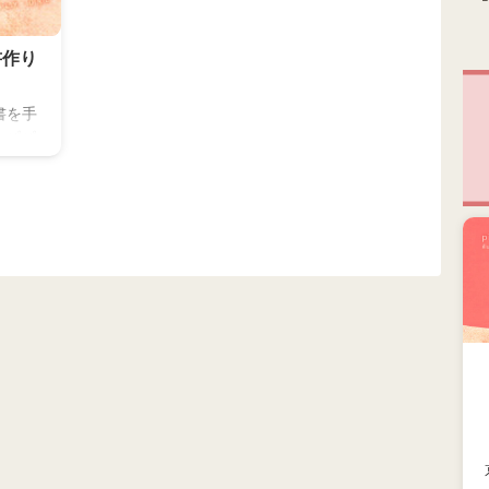
書作り
書を手
 パパ
ゃんに
方に書
法があ
調べ
したり
かしっ
われ
 名前
のプレ
れのあ
 完成