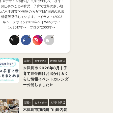
トやデザイン制作を中心に活動しています！
お仕事のことや育児、子育て世帯の多い地
元"木津川市"や実家のある"岡山"周辺の地域
情報等発信しています。 *イラスト/2003
年〜｜デザイン/2011年〜｜Webデザイ
ン/2017年〜｜ブログ/2003年〜
新着✨
おすすめ✨
木津川市周辺
木津川市 2026年8月｜子
育て世帯向けお出かけ＆く
らし情報イベントカレンダ
ー公開しました✨
新着✨
おすすめ✨
木津川市周辺
木津川市加茂町 "山﨑内装