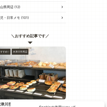
山県周辺 (12)
児・日常メモ (101)
＼おすすめ記事です／
おすすめ✨
木津川市周辺
おすすめ✨
木津川市周辺
川市城山台 "Boulangerie
州見台 ”ミニふぉと