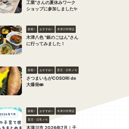
工業"さんの夏休みワーク
ショップに参加しました✨
新着✨
おすすめ✨
木津川市周辺
木津八色 "銀のごはん"さん
に行ってみました！
新着✨
おすすめ✨
育児・日常メモ
さつまいもがCOSORI de
大爆発🫨
新着✨
おすすめ✨
木津川市周辺
育児・日常メモ
木津川市 2026年7月｜子