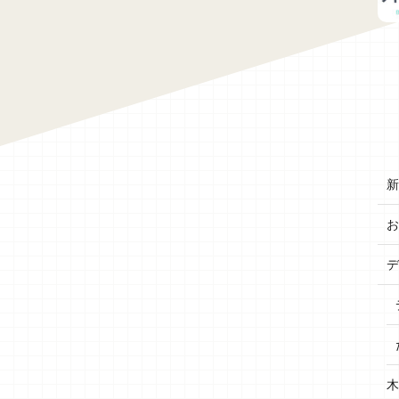
新
お
デ
木