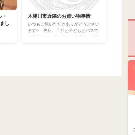
ル・
木津川市近隣のお買い物事情
みまし
いつもご覧いただきありがとうござい
ます✨ 先日、旦那と子どもとバスで
州見台のガーデンモール木津川まで行
きあり
ってきました！ 前は頑張って徒歩で往
介する
復してみましたが・・・ 無理ではない
にある
けどなかなか疲れます?? (Googleさん
ardさ
のおっしゃる通りに歩いたらどんどん
モール
草むらに入って行き止まりやったり…
のお店
真夜中で恐ろしかった！) 徒歩なら一
iさんの
体どこまで行けるのか。 ”一応”我が家
た料理
がベビーカーを押しながら徒歩で行く
しゃる
ことができたスーパー等 子育て世帯目
のオー
線でまとめておこうと思います 笑 帰
 ずっ
りにもしバスが ...
けば
重なって