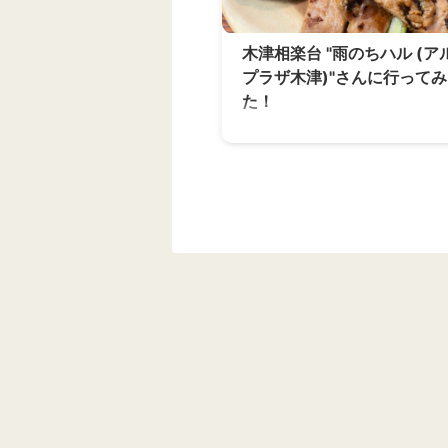
木津相楽台 "雨のちハル (ア
プラザ木津)"さんに行って
た！
こんにちは！ いつもご覧いただ
がとうございますー☺️ 今回ご紹
のは、 アル・プラザ木津の1階
雨のちハルさんです✨ ichi stand
んをCloseされた後、 ガーデン
木津川の惣菜cafeはなさんの次
としてOpenされています。 ich
お野菜とおばんざいを主軸にし
の軸はずっと引き継いでいらっ
感じがします！ じつは2024年
プン直後にお邪魔していたのに、
とレポが書けないままで、 気づ
2024・2025・2026年と積み
写真が ...