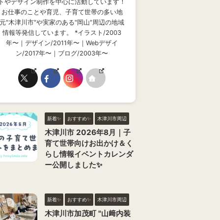
トやデザイン制作を中心に活動しています！
お仕事のことや育児、子育て世帯の多い地
元"木津川市"や実家のある"岡山"周辺の地域
情報等発信しています。 *イラスト/2003
年〜｜デザイン/2011年〜｜Webデザイ
ン/2017年〜｜ブログ/2003年〜
新着✨
おすすめ✨
木津川市周辺
木津川市 2026年8月｜子
育て世帯向けお出かけ＆く
らし情報イベントカレンダ
ー公開しました✨
新着✨
おすすめ✨
木津川市周辺
木津川市加茂町 "山﨑内装