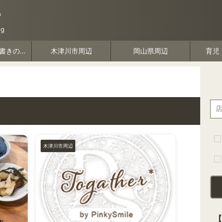
*
g
デザインや物書きのこと
木津川市周辺
岡山県周辺
育児
木津川市周辺
【