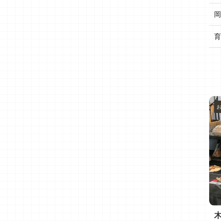
岡
育
メモ
おすすめ✨
たまにお役立ちと考察メモ
デザインや物書きのこと
にてご祈祷
備忘録！ Illustrator起動エラーで
木津