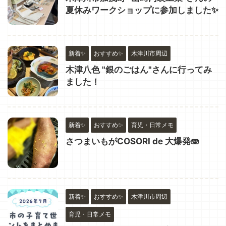
夏休みワークショップに参加しました✨
新着✨
おすすめ✨
木津川市周辺
木津八色 "銀のごはん"さんに行ってみ
ました！
新着✨
おすすめ✨
育児・日常メモ
さつまいもがCOSORI de 大爆発🫨
新着✨
おすすめ✨
木津川市周辺
育児・日常メモ