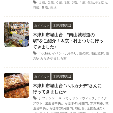
１歳
,
２歳
,
０歳
,
3歳
,
6歳
,
４歳
,
生活お役立ち
,
時短
,
５歳
,
育児
おすすめ✨
木津川市周辺
木津川市城山台 "南山城村道の
駅"をご紹介！＆京・村まつりに行っ
てきました♪
mochiri
,
イベント
,
お祭り
,
道の駅
,
南山城村
,
道
の駅 みなみやましろ村
おすすめ✨
木津川市周辺
木津川市城山台 ”ハルカナデ"さんに
行ってきました✨
シフォンケーキ
,
パン
,
サンドウィッチ
,
テイク
アウト
,
城山台中央から徒歩45分圏内
,
木津川市
,
城
山台中央から徒歩20分圏内
,
城山台
,
全国配送OK!
,