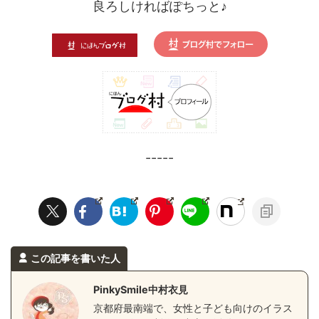
良ろしければぽちっと♪
-----
この記事を書いた人
PinkySmile中村衣見
京都府最南端で、女性と子ども向けのイラス