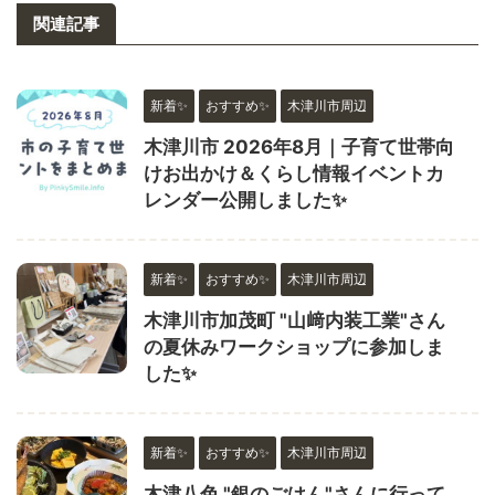
関連記事
新着✨
おすすめ✨
木津川市周辺
木津川市 2026年8月｜子育て世帯向
けお出かけ＆くらし情報イベントカ
レンダー公開しました✨
新着✨
おすすめ✨
木津川市周辺
木津川市加茂町 "山﨑内装工業"さん
の夏休みワークショップに参加しま
した✨
新着✨
おすすめ✨
木津川市周辺
木津八色 "銀のごはん"さんに行って