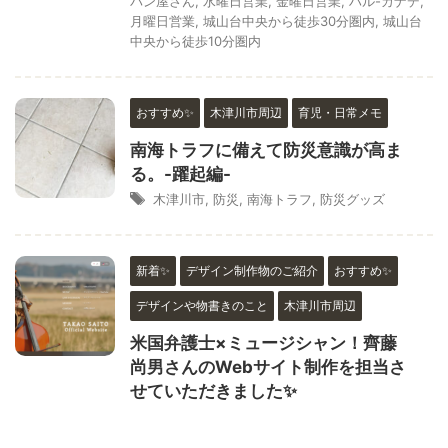
パン屋さん
,
水曜日営業
,
金曜日営業
,
ハル-カナデ
,
月曜日営業
,
城山台中央から徒歩30分圏内
,
城山台
中央から徒歩10分圏内
おすすめ✨
木津川市周辺
育児・日常メモ
南海トラフに備えて防災意識が高ま
る。-躍起編-
木津川市
,
防災
,
南海トラフ
,
防災グッズ
新着✨
デザイン制作物のご紹介
おすすめ✨
デザインや物書きのこと
木津川市周辺
米国弁護士×ミュージシャン！齊藤
尚男さんのWebサイト制作を担当さ
せていただきました✨