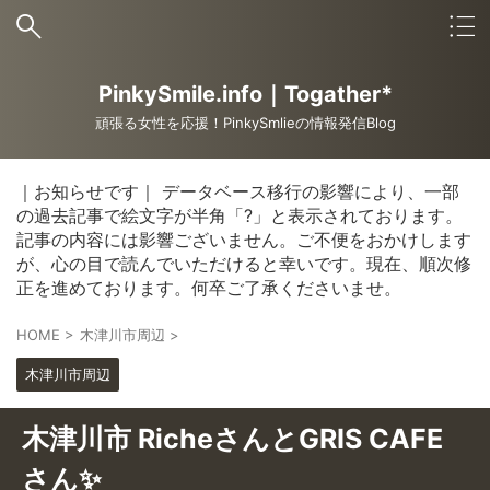
PinkySmile.info｜Togather*
頑張る女性を応援！PinkySmlieの情報発信Blog
｜お知らせです｜ データベース移行の影響により、一部
の過去記事で絵文字が半角「?」と表示されております。
記事の内容には影響ございません。ご不便をおかけします
が、心の目で読んでいただけると幸いです。現在、順次修
正を進めております。何卒ご了承くださいませ。
HOME
>
木津川市周辺
>
木津川市周辺
木津川市 RicheさんとGRIS CAFE
さん✨