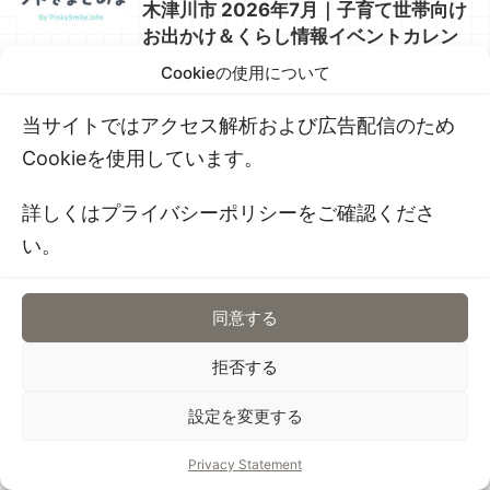
木津川市 2026年7月｜子育て世帯向け
お出かけ＆くらし情報イベントカレン
ダー公開しました✨
Cookieの使用について
当サイトではアクセス解析および広告配信のため
カテゴリー
Cookieを使用しています。
詳しくはプライバシーポリシーをご確認くださ
新着✨ (9)
い。
おすすめ✨ (98)
デザインや物書きのこと (70)
同意する
デザイン制作物のご紹介 (32)
拒否する
たまにお役立ちと考察メモ (20)
設定を変更する
木津川市周辺 (200)
Privacy Statement