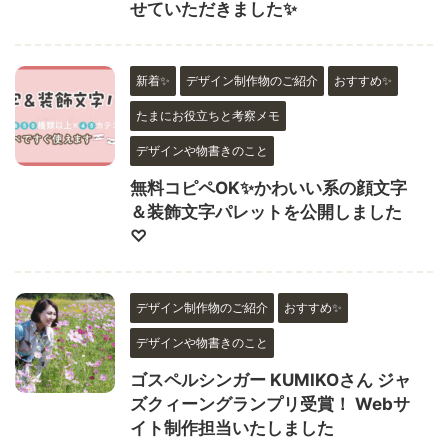
せていただきました✨
新着✨
デザイン制作物のご紹介
おすすめ✨
たまにお役立ちと考察メモ
デザインや物書きのこと
無料コピペOK✨かわいい系の顔文字
＆装飾文字パレットを公開しました
♡
デザイン制作物のご紹介
おすすめ✨
デザインや物書きのこと
ゴスペルシンガー KUMIKOさん ジャ
ズクィーングランプリ受賞！ Webサ
イト制作担当いたしました