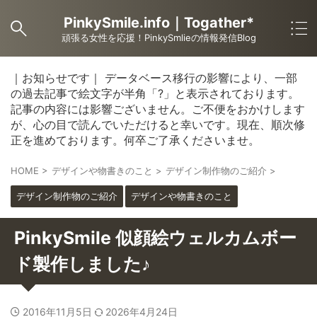
PinkySmile.info｜Togather*
頑張る女性を応援！PinkySmlieの情報発信Blog
｜お知らせです｜ データベース移行の影響により、一部
の過去記事で絵文字が半角「?」と表示されております。
記事の内容には影響ございません。ご不便をおかけします
が、心の目で読んでいただけると幸いです。現在、順次修
正を進めております。何卒ご了承くださいませ。
HOME
>
デザインや物書きのこと
>
デザイン制作物のご紹介
>
デザイン制作物のご紹介
デザインや物書きのこと
PinkySmile 似顔絵ウェルカムボー
ド製作しました♪
2016年11月5日
2026年4月24日