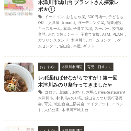
木津川市城山台 プラントさん探索レ
ポ★①
イートイン
,
おもちゃ屋
,
300円均一
,
子どもも
OK!!
,
文具屋
,
trecent
,
ガーデニング屋
,
商業施設
,
キッズルーム
,
薬局
,
子育て広場
,
スーパー
,
授乳室
,
育児
,
おむつ替えシート
,
子育て支援
,
ATM
,
PLANT
,
ガソリンスタンド
,
木津川市
,
ホームセンター
,
ゲー
ムセンター
,
城山台
,
本屋
,
ギフト
おすすめ✨
木津川市周辺
育児・日常メモ
レポ遅ればせながらですが！第一回
木津川みのり祭行ってきました✨
コロナ
,
山城町
,
お祭り
,
木馬 Cafe&Restaurant
,
木津川市
,
木津川みのり祭
,
城山台まつり実行委員
会
,
育児
,
城山台自主防災会
,
テイクアウト
,
イベン
ト
,
大仏公園
,
木津川市城山台
おすすめ✨
木津川市周辺