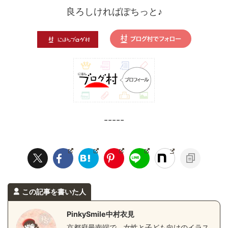
良ろしければぽちっと♪
-----
この記事を書いた人
PinkySmile中村衣見
京都府最南端で、女性と子ども向けのイラス