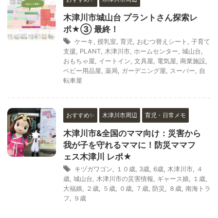
木津川市城山台 プラントさん探索レ
ポ★③ 最終！
ケーキ
,
授乳室
,
育児
,
おむつ替えシート
,
子育て
支援
,
PLANT
,
木津川市
,
ホームセンター
,
城山台
,
おもちゃ屋
,
イートイン
,
文具屋
,
電気屋
,
商業施設
,
ベビー用品屋
,
薬局
,
ガーデニング屋
,
スーパー
,
自
転車屋
おすすめ✨
木津川市周辺
育児・日常メモ
木津川市&全国のママ向け：災害から
我が子を守れるママに！防災ママフ
ェス木津川 レポ★
キヅガワゴン
,
１０歳
,
3歳
,
6歳
,
木津川市
,
４
歳
,
城山台
,
木津川市の災害情報
,
ギャース娘
,
１歳
,
大福娘
,
２歳
,
５歳
,
０歳
,
７歳
,
防災
,
８歳
,
南海トラ
フ
,
９歳