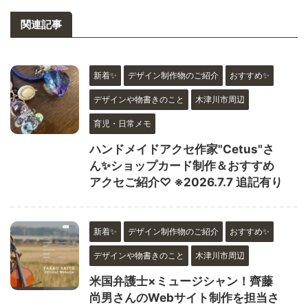
関連記事
新着✨
デザイン制作物のご紹介
おすすめ✨
デザインや物書きのこと
木津川市周辺
育児・日常メモ
ハンドメイドアクセ作家"Cetus"さ
ん✨ショップカード制作＆おすすめ
アクセご紹介♡ ※2026.7.7 追記有り
新着✨
デザイン制作物のご紹介
おすすめ✨
デザインや物書きのこと
木津川市周辺
米国弁護士×ミュージシャン！齊藤
尚男さんのWebサイト制作を担当さ