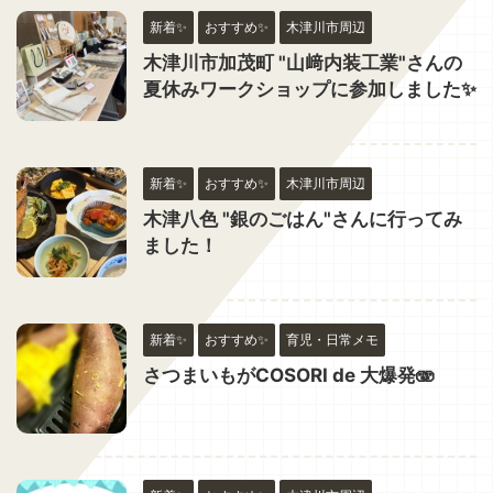
新着✨
おすすめ✨
木津川市周辺
木津川市加茂町 "山﨑内装工業"さんの
夏休みワークショップに参加しました✨
新着✨
おすすめ✨
木津川市周辺
木津八色 "銀のごはん"さんに行ってみ
ました！
新着✨
おすすめ✨
育児・日常メモ
さつまいもがCOSORI de 大爆発🫨