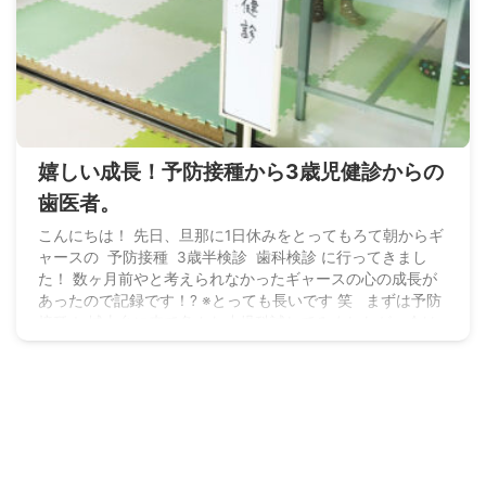
嬉しい成長！予防接種から3歳児健診からの
歯医者。
こんにちは！ 先日、旦那に1日休みをとってもろて朝からギ
ャースの 予防接種 3歳半検診 歯科検診 に行ってきまし
た！ 数ヶ月前やと考えられなかったギャースの心の成長が
あったので記録です！? ※とっても長いです 笑 まずは予防
接種！ 城山台に来て色んな小児科試してみましたが、今は
州見台にある小児科さんで落ち着きました? 先生の治療方針
や子どもに対する接し方が我が家の考え方とマッチしていた
のと、知らなかった知識をたくさんいただけること、あとは
先生に癒されたい☺️ 大福娘は産まれつきこの小児 ...