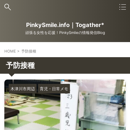
PinkySmile.info｜Togather*
頑張る女性を応援！PinkySmlieの情報発信Blog
HOME
>
予防接種
予防接種
木津川市周辺
育児・日常メモ