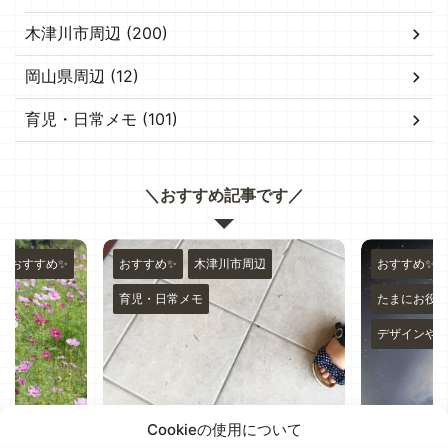
木津川市周辺 (200)
岡山県周辺 (12)
育児・日常メモ (101)
＼おすすめ記事です／
周辺
おすすめ✨
おすすめ✨
たまにお役立ちと考察メモ
デザインや物書きのこと
Cookieの使用について
えて防災
ペンタブ新調！iPad Pro
木津川