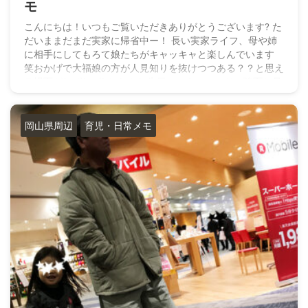
モ
こんにちは！いつもご覧いただきありがとうございます? た
だいままだまだ実家に帰省中ー！ 長い実家ライフ、母や姉
に相手にしてもろて娘たちがキャッキャと楽しんでいます
笑おかげで大福娘の方が人見知りを抜けつつある？？と思え
る場面がしばしば?！ しかし先日。スキンヘッドの強面お兄
さんとエレベータで一緒になった時にギャン泣きしてしまっ
て焦りました。 姉が必死に、「寝起きで機嫌悪いなぁ」と
話を反らしてくれたので私も乗っかりました? エレベータ出
岡山県周辺
育児・日常メモ
た途端に、 「スキンヘッドで強面はまだあかんのや
な・・・」 「絶対人見知 ...