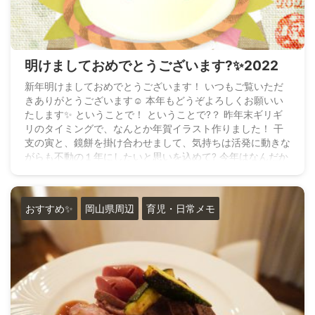
明けましておめでとうございます?✨2022
新年明けましておめでとうございます！ いつもご覧いただ
きありがとうございます☺️ 本年もどうぞよろしくお願いい
たします✨ ということで！ ということで?？ 昨年末ギリギ
リのタイミングで、なんとか年賀イラスト作りました！ 干
支の寅と、鏡餅を掛け合わせまして、気持ちは活発に動きな
がらも不動の１年にしたいと思いを込めて? 今年はなんだか
寒い冬が戻ってきた感じがします。 玄関開けると寒すぎ
て、庭で遊んでてもすぐ帰るっていう笑 外大好きな子ども
たちが1分もたたずに戻ってくるもんで、本当に寒いなぁと
おすすめ✨
岡山県周辺
育児・日常メモ
痛感する? 1月7 ...