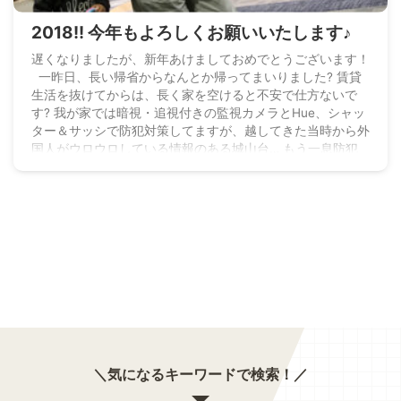
2018!! 今年もよろしくお願いいたします♪
遅くなりましたが、新年あけましておめでとうございます！
一昨日、長い帰省からなんとか帰ってまいりました? 賃貸
生活を抜けてからは、長く家を空けると不安で仕方ないで
す? 我が家では暗視・追視付きの監視カメラとHue、シャッ
ター＆サッシで防犯対策してますが、越してきた当時から外
国人がウロウロしている情報のある城山台… もう一息防犯
対策考えていきたいなと思います? さて改めまして！ 昨年
度は、多くの方にブログを見ていただき またコメントやメ
ッセージいただき とっても”感謝感謝”の一年 ...
＼気になるキーワードで検索！／