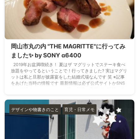
岡山市丸の内 "THE MAGRITTE"に行ってみ
ました✨ by SONY α6400
2019年お盆満喫続き！ 夏はザ マグリットでステーキ食べ
放題をやってるということで！行ってきました? 実はマグリ
ットは私と旦那が披露宴をした結婚式場なんです 笑 ※記事
をあげた当時の情報です 最新情報は必ず公式サイトかSNS
をご確認ください ※オーナー様へ 記事の取下げや情報の修
正等も遠慮なくお申し出ください 情報修正のご依頼はこち
らから いやー、マグリットねー めっちゃくちゃご飯おい
しんですよ? 料理にとてつもなく定評のある式場で、 岡山
デザインや物書きのこと
育児・日常メモ
の専門式場、料理部門第 ...