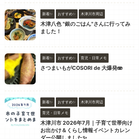
新着✨
おすすめ✨
木津川市周辺
木津八色 "銀のごはん"さんに行ってみ
ました！
新着✨
おすすめ✨
育児・日常メモ
さつまいもがCOSORI de 大爆発🫨
新着✨
おすすめ✨
木津川市周辺
育児・日常メモ
木津川市 2026年7月｜子育て世帯向け
お出かけ＆くらし情報イベントカレン
ダー公開しました✨