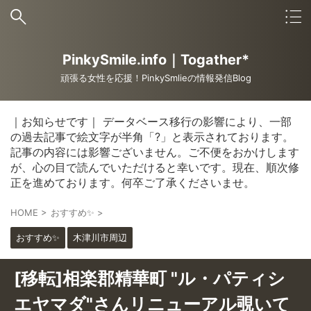
PinkySmile.info｜Togather*
頑張る女性を応援！PinkySmlieの情報発信Blog
｜お知らせです｜ データベース移行の影響により、一部
の過去記事で絵文字が半角「?」と表示されております。
記事の内容には影響ございません。ご不便をおかけします
が、心の目で読んでいただけると幸いです。現在、順次修
正を進めております。何卒ご了承くださいませ。
HOME
>
おすすめ✨
>
おすすめ✨
木津川市周辺
[移転]相楽郡精華町 "ル・パティシ
エヤマダ"さんリニューアル覗いて