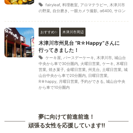
fairyleaf
,
料理教室
,
アロマテラピー
,
木津川市
の野菜
,
自分磨き
,
一眼カメラ撮影
,
α6400
,
サロン
おすすめ✨
木津川市周辺
木津川市州見台 “R☆Happy”さんに
行ってきました！
ケーキ屋
,
バースデーケーキ
,
木津川市
,
城山台
中央から車で30分圏内
,
火曜日営業
,
ケーキ
,
木曜日
営業
,
焼き菓子
,
金曜日営業
,
州見台
,
土曜日営業
,
城
山台中央から車で20分圏内
,
日曜日営業
,
R☆happy
,
月曜日営業
,
予約ができる
,
城山台中央
から車で10分圏内
夢に向けて前進前進！
頑張る女性を応援しています!!