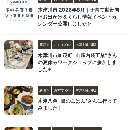
木津川市 2026年8月｜子育て世帯向
けお出かけ＆くらし情報イベントカ
レンダー公開しました✨
新着✨
おすすめ✨
木津川市周辺
木津川市加茂町 "山﨑内装工業"さん
の夏休みワークショップに参加しま
した✨
新着✨
おすすめ✨
木津川市周辺
木津八色 "銀のごはん"さんに行って
みました！