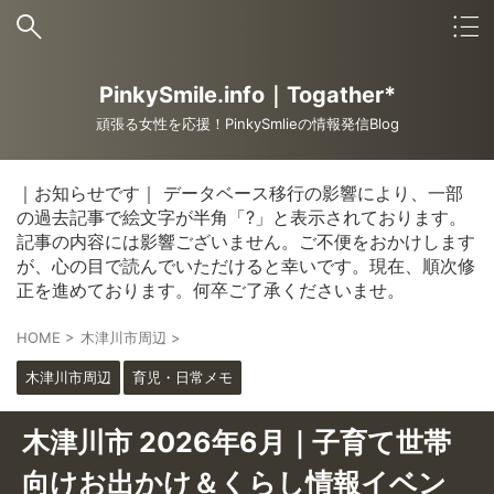
PinkySmile.info｜Togather*
頑張る女性を応援！PinkySmlieの情報発信Blog
｜お知らせです｜ データベース移行の影響により、一部
の過去記事で絵文字が半角「?」と表示されております。
記事の内容には影響ございません。ご不便をおかけします
が、心の目で読んでいただけると幸いです。現在、順次修
正を進めております。何卒ご了承くださいませ。
HOME
>
木津川市周辺
>
木津川市周辺
育児・日常メモ
木津川市 2026年6月｜子育て世帯
向けお出かけ＆くらし情報イベン