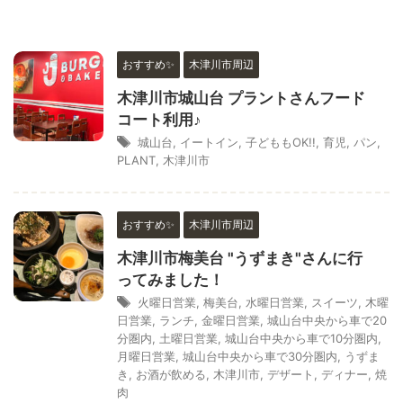
おすすめ✨
木津川市周辺
木津川市城山台 プラントさんフード
コート利用♪
城山台
,
イートイン
,
子どももOK!!
,
育児
,
パン
,
PLANT
,
木津川市
おすすめ✨
木津川市周辺
木津川市梅美台 "うずまき"さんに行
ってみました！
火曜日営業
,
梅美台
,
水曜日営業
,
スイーツ
,
木曜
日営業
,
ランチ
,
金曜日営業
,
城山台中央から車で20
分圏内
,
土曜日営業
,
城山台中央から車で10分圏内
,
月曜日営業
,
城山台中央から車で30分圏内
,
うずま
き
,
お酒が飲める
,
木津川市
,
デザート
,
ディナー
,
焼
肉