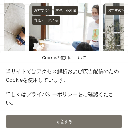
市周辺
おすすめ✨
木津川市周辺
おすすめ
Cookieの使用について
”子ども英語
木津川市城山台 美容
久々
Kids”さん
室"still"さんにお邪魔しま
ら放
当サイトではアクセス解析および広告配信のため
ンしてきまし
した♪
はピ
きありがとうご
こんにちは✨✨ いつもブログをご
いつも
Cookieを使用しています。
と前になるんで
覧いただきありがとうございます
ざいま
る前からずっと
☺️ 前記事で制作したチラシを公開
仕事の
詳しくはプライバシーポリシーをご確認くださ
った、 子ども
させていただきましたが、今回は
た? ３
Kidsさんのレッス
stillさんを利用させていただいた際
いるの
い。
ました！ 音と動
のレポ！を書きたいと思います?‍♀️
ゆった
べる ＼プロス
気になってたー！ という方の参考
で、よう
／ プロスラン
になれば幸いです? 店舗情報 ⚠️記
ば１月か
同意する
PinkySmileについて
*情報提供はこちらから*
お問い合わせフォー
定校 子ども英語
事をあげた当時の情報です 最新情
ヶ月分も