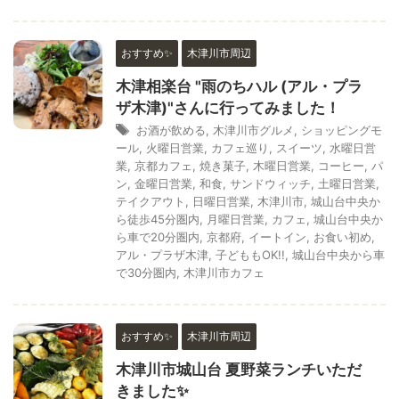
おすすめ✨
木津川市周辺
木津相楽台 "雨のちハル (アル・プラ
ザ木津)"さんに行ってみました！
お酒が飲める
,
木津川市グルメ
,
ショッピングモ
ール
,
火曜日営業
,
カフェ巡り
,
スイーツ
,
水曜日営
業
,
京都カフェ
,
焼き菓子
,
木曜日営業
,
コーヒー
,
パ
ン
,
金曜日営業
,
和食
,
サンドウィッチ
,
土曜日営業
,
テイクアウト
,
日曜日営業
,
木津川市
,
城山台中央か
ら徒歩45分圏内
,
月曜日営業
,
カフェ
,
城山台中央か
ら車で20分圏内
,
京都府
,
イートイン
,
お食い初め
,
アル・プラザ木津
,
子どももOK!!
,
城山台中央から車
で30分圏内
,
木津川市カフェ
おすすめ✨
木津川市周辺
木津川市城山台 夏野菜ランチいただ
きました✨