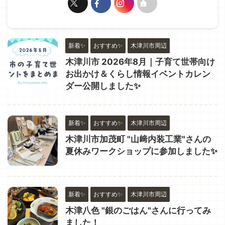
新着✨
おすすめ✨
木津川市周辺
木津川市 2026年8月｜子育て世帯向け
お出かけ＆くらし情報イベントカレン
ダー公開しました✨
新着✨
おすすめ✨
木津川市周辺
木津川市加茂町 "山﨑内装工業"さんの
夏休みワークショップに参加しました✨
新着✨
おすすめ✨
木津川市周辺
木津八色 "銀のごはん"さんに行ってみ
ました！