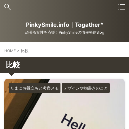
PinkySmile.info｜Togather*
頑張る女性を応援！PinkySmlieの情報発信Blog
HOME
>
比較
比較
たまにお役立ちと考察メモ
デザインや物書きのこと