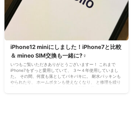
iPhone12 miniにしました！iPhone7と比較
＆ mineo SIM交換も一緒に?‍♀️
いつもご覧いただきありがとうございますー！ これまで
iPhone7をずっと愛用していて、 ３〜４年使用していまし
た。 その間、何度も落としてバキバキに。 耐水パッキンも
やられたり、 ホームボタンも使えなくなり、 と修理を繰り
返してきましたが ついに端末自体の挙動も怪しくなってき
まして… 落としすぎかな?? LINE電話中にスリープしてしま
うと、 そのまま画面真っ黒でタップできなくなるという…?
毎度誰かにもう一度電話かけてもらったり、強制終了したり
してしばらく耐えていたんですが 先日またまた アスファル
ト ...