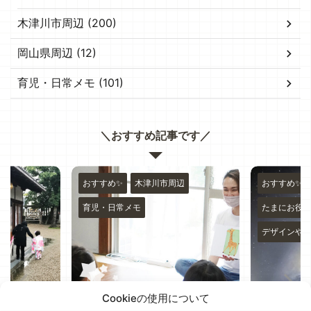
木津川市周辺 (200)
岡山県周辺 (12)
育児・日常メモ (101)
＼おすすめ記事です／
辺
おすすめ✨
木津川市周辺
おすすめ✨
育児・日常メモ
たまにお役
デザインや
Cookieの使用について
七五三✨
木津川市山城 ”子ども英語
ペンタブ新