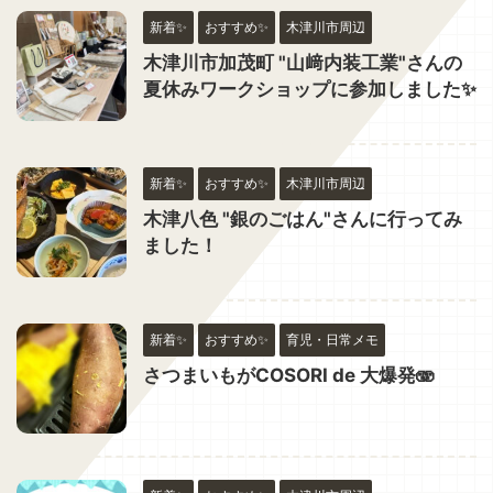
新着✨
おすすめ✨
木津川市周辺
木津川市加茂町 "山﨑内装工業"さんの
夏休みワークショップに参加しました✨
新着✨
おすすめ✨
木津川市周辺
木津八色 "銀のごはん"さんに行ってみ
ました！
新着✨
おすすめ✨
育児・日常メモ
さつまいもがCOSORI de 大爆発🫨