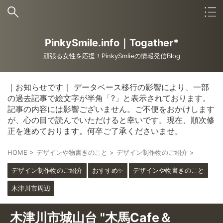
PinkySmile.info｜Togather*
頑張る女性を応援！PinkySmlieの情報発信Blog
｜お知らせです｜ データベース移行の影響により、一部
の過去記事で絵文字が半角「?」と表示されております。
記事の内容には影響ございません。ご不便をおかけします
が、心の目で読んでいただけると幸いです。現在、順次修
正を進めております。何卒ご了承くださいませ。
HOME
>
デザインや物書きのこと
>
デザイン制作物のご紹介
>
デザイン制作物のご紹介
おすすめ✨
デザインや物書きのこと
木津川市周辺
木津川市城山台 "木馬Cafe＆