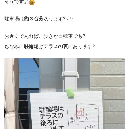
そうですよ
駐車場は
約３台分
あります?‍♀️✨
お近くであれば、歩きか自転車でも?
ちなみに
駐輪場
は
テラスの裏
にあります?