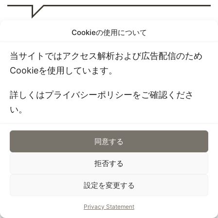
Cookieの使用について
モーニングはまだお邪魔したことがなくて、ランチタ
当サイトではアクセス解析および広告配信のため
イムからご紹介していきます
Cookieを使用しています。
どれもボリューム多めになってるので、女性の方は覚
詳しくはプライバシーポリシーをご確認くださ
悟を 笑
い。
同意する
拒否する
グランドメニュー！
設定を変更する
Privacy Statement
色々食べてみてるので、ギャラリーで載せます…