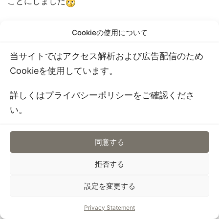
ことにしました
全て安心材料で手作りしてくださっているので、紅し
Cookieの使用について
ょうがが食べれるっていうね！！
当サイトではアクセス解析および広告配信のため
紅しょうがが食べれるお弁当ってなかなか無いで
Cookieを使用しています。
す！！笑
詳しくはプライバシーポリシーをご確認くださ
毎週月水が楽しみになりました
い。
木馬さんのお昼のサービス弁当については、
LINE登録
同意する
をすると詳しい注文方法が見れるので、お忙しい時に
拒否する
是非ー?
設定を変更する
Privacy Statement