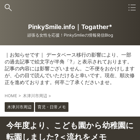
PinkySmile.info｜Togather*
頑張る女性を応援！PinkySmlieの情報発信Blog
｜お知らせです｜ データベース移行の影響により、一部
の過去記事で絵文字が半角「?」と表示されております。
記事の内容には影響ございません。ご不便をおかけします
が、心の目で読んでいただけると幸いです。現在、順次修
正を進めております。何卒ご了承くださいませ。
HOME
>
木津川市周辺
>
木津川市周辺
育児・日常メモ
今年度より、こども園から幼稚園に
転園しました?＜流れをメモ